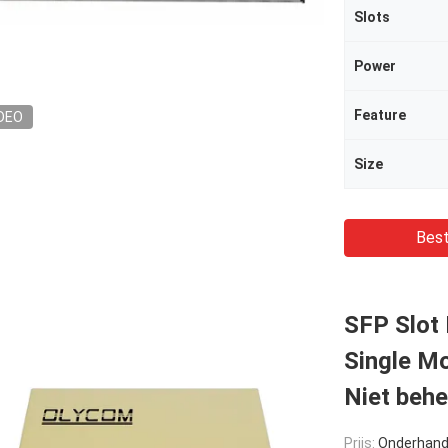
Slots
Power
Feature
DEO
Size
Best
SFP Slot
Single Mo
Niet beh
Prijs:
Onderhand