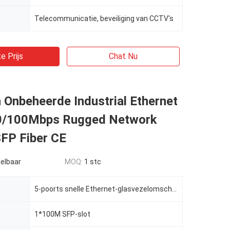
Telecommunicatie, beveiliging van CCTV's
e Prijs
Chat Nu
 Onbeheerde Industrial Ethernet
0/100Mbps Rugged Network
SFP Fiber CE
elbaar
MOQ:
1 stc
5-poorts snelle Ethernet-glasvezelomschakeling
1*100M SFP-slot