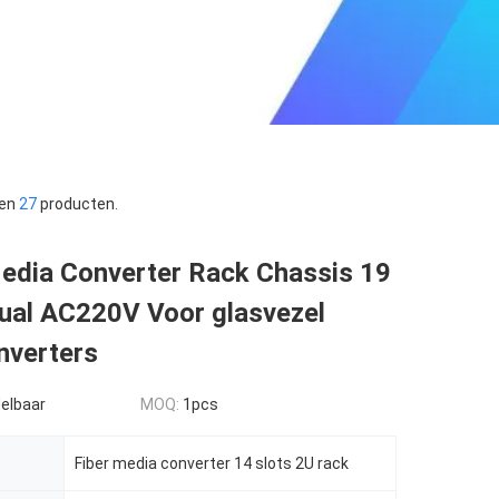
sen
27
producten.
Media Converter Rack Chassis 19
Dual AC220V Voor glasvezel
nverters
elbaar
MOQ:
1pcs
Fiber media converter 14 slots 2U rack