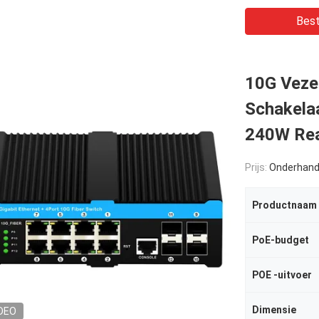
Best
10G Vezel
Schakelaa
240W Rea
Prijs:
Onderhand
Productnaam
PoE-budget
POE -uitvoer
Dimensie
DEO