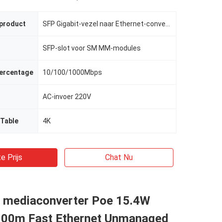
 product
SFP Gigabit-vezel naar Ethernet-converter
SFP-slot voor SM MM-modules
ercentage
10/100/1000Mbps
AC-invoer 220V
Table
4K
e Prijs
Chat Nu
 mediaconverter Poe 15.4W
00m Fast Ethernet Unmanaged