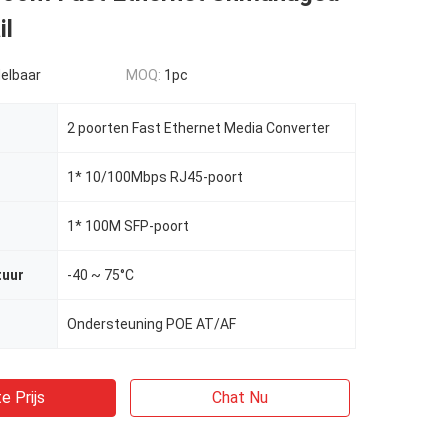
il
elbaar
MOQ:
1pc
2 poorten Fast Ethernet Media Converter
1* 10/100Mbps RJ45-poort
1* 100M SFP-poort
tuur
-40 ~ 75°C
Ondersteuning POE AT/AF
e Prijs
Chat Nu