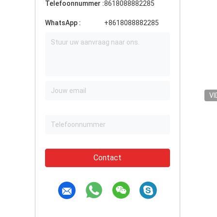
Telefoonnummer :
8618088882285
WhatsApp :
+8618088882285
VI
Contact