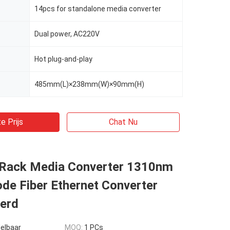
14pcs for standalone media converter
Dual power, AC220V
Hot plug-and-play
485mm(L)×238mm(W)×90mm(H)
e Prijs
Chat Nu
 Rack Media Converter 1310nm
de Fiber Ethernet Converter
eerd
elbaar
MOQ:
1 PCs