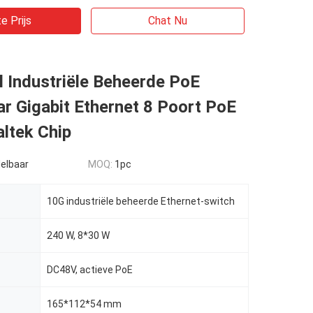
e Prijs
Chat Nu
 Industriële Beheerde PoE
r Gigabit Ethernet 8 Poort PoE
ltek Chip
elbaar
MOQ:
1pc
10G industriële beheerde Ethernet-switch
240 W, 8*30 W
DC48V, actieve PoE
165*112*54 mm