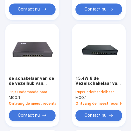
PLC IO-module
Contact nu
Contact nu
Periodieke Vezelconvertor
Ethernet Hulpvergroting
de schakelaar van de
15.4W 8 de
de vezelhub van
Vezelschakelaar van
100Mbps
Havensfp
Prijs:
Onderhandelbaar
Prijs:
Onderhandelbaar
IEEE802.3af, 8
MOQ:
1
MOQ:
1
Havenpoe Schakelaar
met
Ontvang de meest recente Prijs
Ontvang de meest recente Prij
Vezelopstraalverbinding
Contact nu
Contact nu