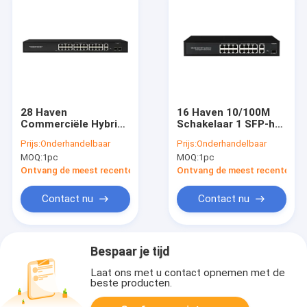
28 Haven
16 Haven 10/100M
Commerciële Hybride
Schakelaar 1 SFP-het
POE Schakelaar
Netwerkopstraalverbindi
Prijs:
Onderhandelbaar
Prijs:
Onderhandelbaar
Unmanaged
AC220V van
MOQ:
1pc
MOQ:
1pc
4x100/1000M de
kabeltelevisie POE
Begroting van Uplink
van Kooigigabit
Ontvang de meest recente Prijs
Ontvang de meest recente Prij
450W
Contact nu
Contact nu
Bespaar je tijd
Laat ons met u contact opnemen met de
beste producten.