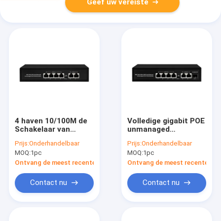
Geef uw vereiste
4 haven 10/100M de
Volledige gigabit POE
Schakelaar van
unmanaged
Unmanaged PoE met
Ethernet-schakelaar
Prijs:
Onderhandelbaar
Prijs:
Onderhandelbaar
2x100M Ethernet
MOQ:
1pc
MOQ:
1pc
Uplink 60W Begroting
Ontvang de meest recente Prijs
Ontvang de meest recente Prij
Contact nu
Contact nu