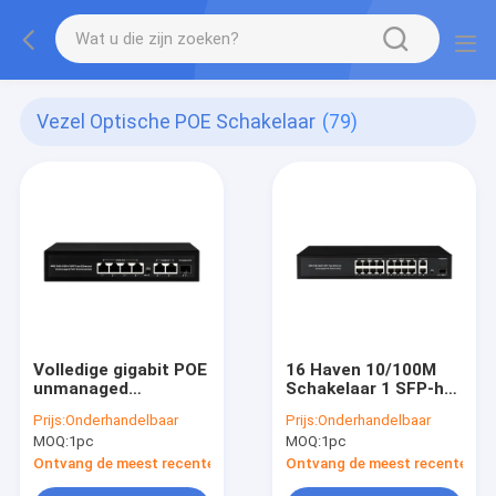
Vezel Optische POE Schakelaar
(79)
Volledige gigabit POE
16 Haven 10/100M
unmanaged
Schakelaar 1 SFP-het
Ethernet-schakelaar
Netwerkopstraalverbindi
Prijs:
Onderhandelbaar
Prijs:
Onderhandelbaar
AC220V van
MOQ:
1pc
MOQ:
1pc
kabeltelevisie POE
van Kooigigabit
Ontvang de meest recente Prijs
Ontvang de meest recente Prij