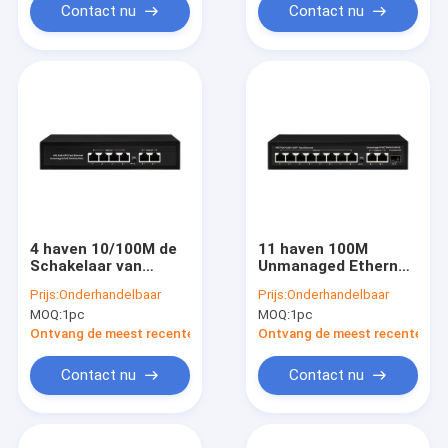
Contact nu
Contact nu
4 haven 10/100M de
11 haven 100M
Schakelaar van
Unmanaged Ethernet
Unmanaged PoE met
Switch met 8 Haven
Prijs:
Onderhandelbaar
Prijs:
Onderhandelbaar
2x100M Ethernet
AI 25 Meterpoe 120W
MOQ:
1pc
MOQ:
1pc
Uplink 60W Begroting
Macht
Ontvang de meest recente Prijs
Ontvang de meest recente Prij
Contact nu
Contact nu