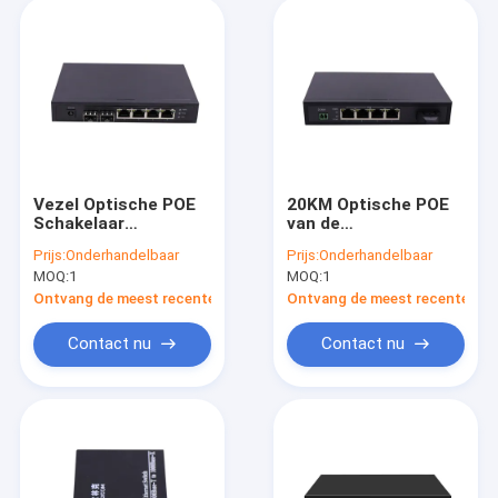
Vezel Optische POE
20KM Optische POE
Schakelaar
van de
Automdi/mdix
Transmissievezel
Prijs:
Onderhandelbaar
Prijs:
Onderhandelbaar
Schakelaar
MOQ:
1
MOQ:
1
Ontvang de meest recente Prijs
Ontvang de meest recente Prij
Contact nu
Contact nu