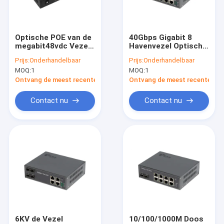
Ongeveer ons
Fabrieksreis
Optische POE van de
40Gbps Gigabit 8
megabit48vdc Vezel
Havenvezel Optische
Kwaliteitscontrole
Schakelaar 4 RJ45-
POE Schakelaar
Prijs:
Onderhandelbaar
Prijs:
Onderhandelbaar
Koperhavens met
Geleide L2 voor
MOQ:
1
MOQ:
1
POE AT/AF
Binnengebruik
Contacteer ons
Ontvang de meest recente Prijs
Ontvang de meest recente Prij
Nieuws
Contact nu
Contact nu
Gevallen
Verzoek om een Citaat
Industriële Netwerkschakelaar
industriële beheerde ethernet schakelaar
6KV de Vezel
10/100/1000M Doos