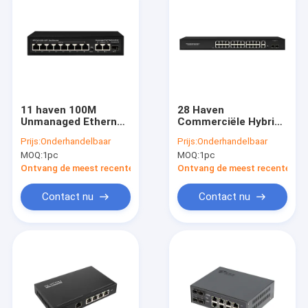
11 haven 100M
28 Haven
Unmanaged Ethernet
Commerciële Hybride
Switch met 8 Haven
POE Schakelaar
Prijs:
Onderhandelbaar
Prijs:
Onderhandelbaar
AI 25 Meterpoe 120W
Unmanaged
MOQ:
1pc
MOQ:
1pc
Macht
4x100/1000M de
Begroting van Uplink
Ontvang de meest recente Prijs
Ontvang de meest recente Prij
450W
Contact nu
Contact nu
Huis
Producten
VR-show