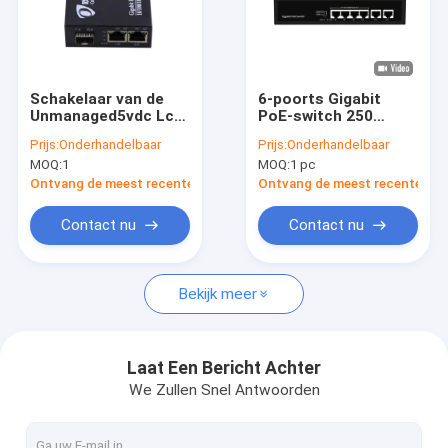
Schakelaar van de
6-poorts Gigabit
Unmanaged5vdc Lc
PoE-switch 250
Vezel, 40KM 2
meter verlenging
Prijs:
Onderhandelbaar
Prijs:
Onderhandelbaar
Havenrj45 Schakelaar
VLAN 60W
MOQ:
1
MOQ:
1 pc
met POE
vermogensbudget
220V ingang
Ontvang de meest recente Prijs
Ontvang de meest recente Prij
Contact nu
Contact nu
Bekijk meer
Laat Een Bericht Achter
We Zullen Snel Antwoorden