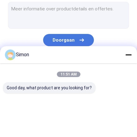
De industriële Schakelaar van Unmanaged POE
Industriële Beheerde POE Schakelaar
industriële ethernetmedia convertor
Doorgaan
WDM Transmissiesysteem
Simon
De Media van vezel Optische Ethernet Convertor
Onze Categorieën
schakelaar van vezel de optische ethernet
11:51 AM
Vezel Optische POE Schakelaar
Good day, what product are you looking for?
Vezel Optische Schakelaar
video digitale optische convertor
Industriële
industriële beheerde
De industriële
SFP-Modulezendontvanger
Netwerkschakelaar
ethernet schakelaar
Schakelaar va
Unmanaged P