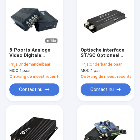
8-Poorts Analoge
Optische interface
Video Digitale
ST/SC Optioneel
Optische Converter
Video Digitale
Prijs:
Onderhandelbaar
Prijs:
Onderhandelbaar
Multiplexer Op
Optische Converter
MOQ:
1 paar
MOQ:
1 pair
Coaxiale Kabel DC5V
met BNC Video
DC12V CE
Interface -8-3dBm
Ontvang de meest recente Prijs
Ontvang de meest recente Prij
Uitgangsvermogen
Contact nu
Contact nu
Huis
Producten
VR-show