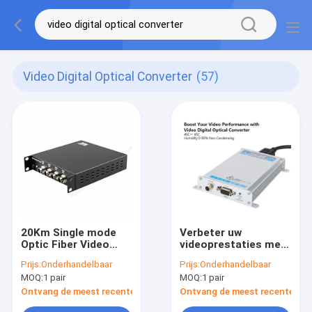
Video Digital Optical Converter
(57)
20Km Single mode
Verbeter uw
Optic Fiber Video
videoprestaties met
Digital Optical
Video Digital Optical
Prijs:
Onderhandelbaar
Prijs:
Onderhandelbaar
Converter
Converter -45C～
MOQ:
1 pair
MOQ:
1 pair
1310nm/1550nm
85C Vochtigheid 0-
from Camera to
95% Niet-
Ontvang de meest recente Prijs
Ontvang de meest recente Prij
Control Center
condenserend