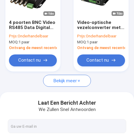
Ongeveer ons
Fabrieksreis
4 poorten BNC Video
Video-optische
RS485 Data Digital
vezelconverter met
Kwaliteitscontrole
Optical Converter
Bidi RS485 RS422
Prijs:
Onderhandelbaar
Prijs:
Onderhandelbaar
720P Rack
Data 10/100M
MOQ:
1 paar
MOQ:
1 paar
gemonteerd DC5V
Ethernet FC Port
Contacteer ons
40KM CE
Ontvang de meest recente Prijs
Ontvang de meest recente Prij
Nieuws
Contact nu
Contact nu
Gevallen
Bekijk meer
Verzoek om een Citaat
Laat Een Bericht Achter
We Zullen Snel Antwoorden
Industriële Netwerkschakelaar
industriële beheerde ethernet schakelaar