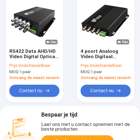
RS422 Data AHD/HD
4 poort Analoog
Video Digital Optical
Video Digitaal
Converter Voor PTZ
Optische Converter
Prijs:
Onderhandelbaar
Prijs:
Onderhandelbaar
Camera 1080P
Glasvezel Extender
MOQ:
1 paar
MOQ:
1 paar
DC12V CE
SC ST FC poort
Ontvang de meest recente Prijs
Ontvang de meest recente Prij
Contact nu
Contact nu
Bespaar je tijd
Laat ons met u contact opnemen met de
beste producten.