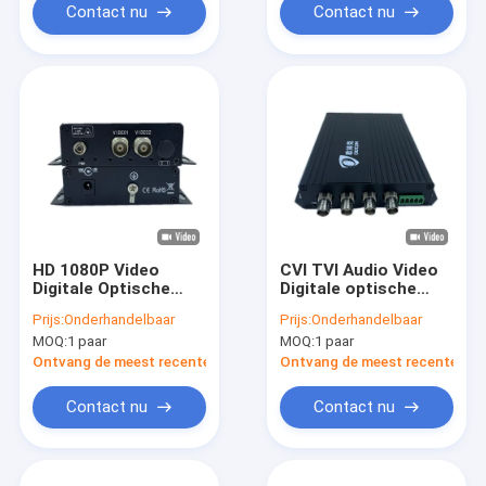
Contact nu
Contact nu
HD 1080P Video
CVI TVI Audio Video
Digitale Optische
Digitale optische
Converter 2 Port AHD
omzetter 4 poort
Prijs:
Onderhandelbaar
Prijs:
Onderhandelbaar
CVI TVI FC Fiber
Industrial Monitoring
MOQ:
1 paar
MOQ:
1 paar
20km Single Mode
Zwart
Ontvang de meest recente Prijs
Ontvang de meest recente Prij
Contact nu
Contact nu