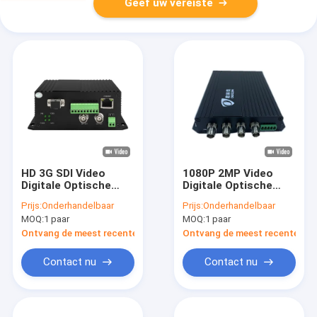
Geef uw vereiste
HD 3G SDI Video
1080P 2MP Video
Digitale Optische
Digitale Optische
Converter Met Bidi
Converter AHD CVI
Prijs:
Onderhandelbaar
Prijs:
Onderhandelbaar
RS485 10/100M
TVI Compatibel met
MOQ:
1 paar
MOQ:
1 paar
Ethernet 20km DC5V
RS485 gegevens
Ontvang de meest recente Prijs
Ontvang de meest recente Prij
Contact nu
Contact nu