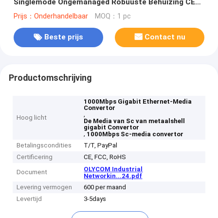
Singlemode Ongemanaged Robuuste Behuizing CE
FCC
Prijs：Onderhandelbaar
MOQ：1 pc
Beste prijs
Contact nu
Productomschrijving
1000Mbps Gigabit Ethernet-Media
Convertor
,
Hoog licht
De Media van Sc van metaalshell
gigabit Convertor
,
1000Mbps Sc-media convertor
Betalingscondities
T/T, PayPal
Certificering
CE, FCC, RoHS
OLYCOM Industrial
Document
Networkin...24.pdf
Levering vermogen
600 per maand
Levertijd
3-5days