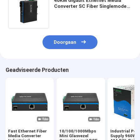
40KM Gigabit Ethernet Media
Converter SC Fiber Singlemode
Ongemanaged Robuuste
Behuizing CE FCC
Doorgaan
Geadviseerde Producten
Fast Ethernet Fiber
10/100/1000Mbps
Industrial Pow
Media Converter
Mini Glasvezel
Supply 960W 