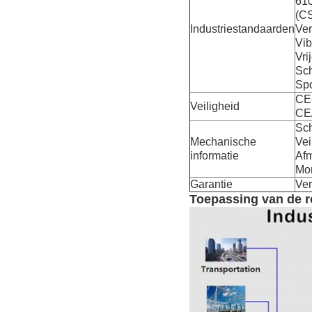
610
(CS
Industriestandaarden
Ve
Vib
Vri
Sch
Spo
CE-
Veiligheid
CE
Sch
Mechanische
Vei
informatie
Afm
Mon
Garantie
Ver
Toepassing van de r