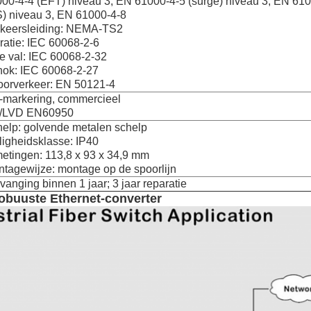
00-4-4 (EFT) niveau 3, EN 61000-4-5 (surge) niveau 3, EN 61
) niveau 3, EN 61000-4-8
rkeersleiding: NEMA-TS2
ratie: IEC 60068-2-6
je val: IEC 60068-2-32
ok: IEC 60068-2-27
orverkeer: EN 50121-4
markering, commercieel
/LVD EN60950
elp: golvende metalen schelp
ligheidsklasse: IP40
etingen: 113,8 x 93 x 34,9 mm
tagewijze: montage op de spoorlijn
vanging binnen 1 jaar; 3 jaar reparatie
obuuste Ethernet-converter