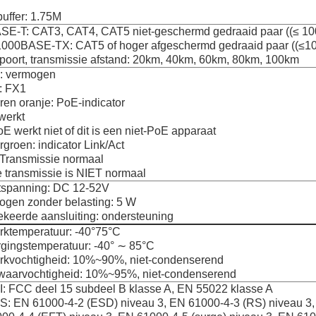
 buffer: 1.75M
SE-T: CAT3, CAT4, CAT5 niet-geschermd gedraaid paar ((≤ 1
1000BASE-TX: CAT5 of hoger afgeschermd gedraaid paar ((≤1
oort, transmissie afstand: 20km, 40km, 60km, 80km, 100km
 vermogen
: FX1
en oranje: PoE-indicator
werkt
oE werkt niet of dit is een niet-PoE apparaat
groen: indicator Link/Act
 Transmissie normaal
e transmissie is NIET normaal
atspanning: DC 12-52V
ogen zonder belasting: 5 W
keerde aansluiting: ondersteuning
ktemperatuur: -40°75°C
gingstemperatuur: -40° ∼ 85°C
kvochtigheid: 10%~90%, niet-condenserend
aarvochtigheid: 10%~95%, niet-condenserend
: FCC deel 15 subdeel B klasse A, EN 55022 klasse A
: EN 61000-4-2 (ESD) niveau 3, EN 61000-4-3 (RS) niveau 3