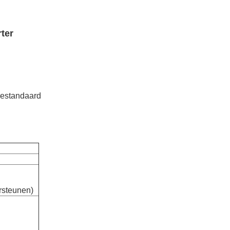
ter
restandaard
rsteunen)