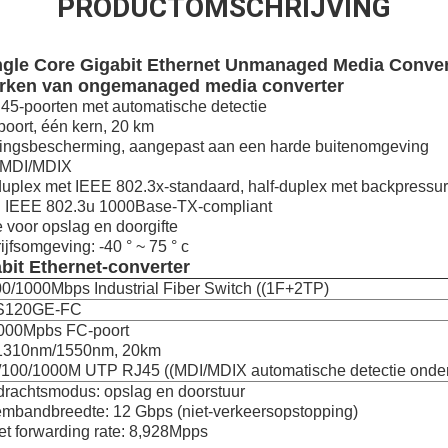
PRODUCTOMSCHRIJVING
ngle Core Gigabit Ethernet Unmanaged Media Conver
erken van ongemanaged media converter
5-poorten met automatische detectie
oort, één kern, 20 km
ingsbescherming, aangepast aan een harde buitenomgeving
 MDI/MDIX
duplex met IEEE 802.3x-standaard, half-duplex met backpressu
 IEEE 802.3u 1000Base-TX-compliant
voor opslag en doorgifte
jfsomgeving: -40 ° ~ 75 ° c
abit Ethernet-converter
0/1000Mbps Industrial Fiber Switch ((1F+2TP)
S120GE-FC
1000Mpbs FC-poort
1310nm/1550nm, 20km
/100/1000M UTP RJ45 ((MDI/MDIX automatische detectie onde
drachtsmodus: opslag en doorstuur
embandbreedte: 12 Gbps (niet-verkeersopstopping)
t forwarding rate: 8,928Mpps