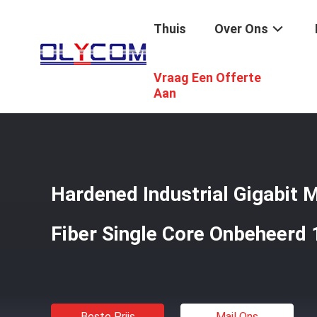
Thuis
Over Ons
Vraag Een Offerte
Thuis
/
Producten
/
Industriële Ethernetmedia Convertor
Aan
Hardened Industrial Gigabit 
Fiber Single Core Onbeheerd
Beste Prijs
Mail Ons