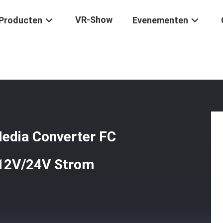
VR-Show
Producten
Evenementen
/
Hardened Industrial Gigabit Media Converter FC Fiber Single Core
Media Converter FC
 12V/24V Strom