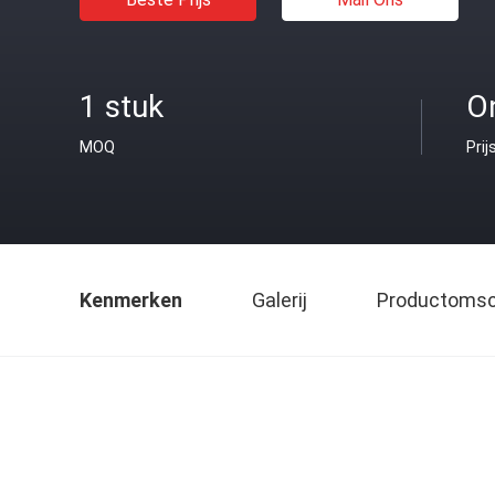
1 stuk
O
MOQ
Prij
Kenmerken
Galerij
Productomsch