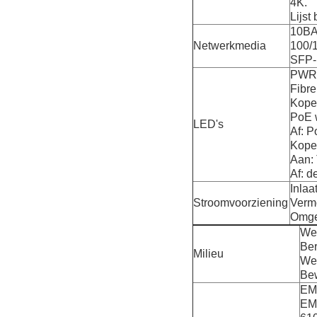
4K.
Lijst
10BA
Netwerkmedia
100/
SFP-p
PWR:
Fibre
Koper
PoE 
LED's
Af: P
Koper
Aan:
Af: d
Inla
Stroomvoorziening
Verm
Omge
Wer
Ber
Milieu
Wer
Bew
EMI
EMS