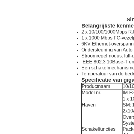
Si
Belangrijkste kenm
2 x 10/100/1000Mbps RJ4
1 x 1000 Mbps FC-vezelp
6KV Ethernet-overspann
Ondersteuning van Auto
Stroomregelmodus: full-
IEEE 802.3 10Base-T en
Een schakelmechanisme 
Temperatuur van de bedri
Specificatie van gig
Productnaam
10/10
Model nr.
IM-F
1 x 
Haven
SM: 
2x10
Over
Syst
Schakelfuncties
Packe