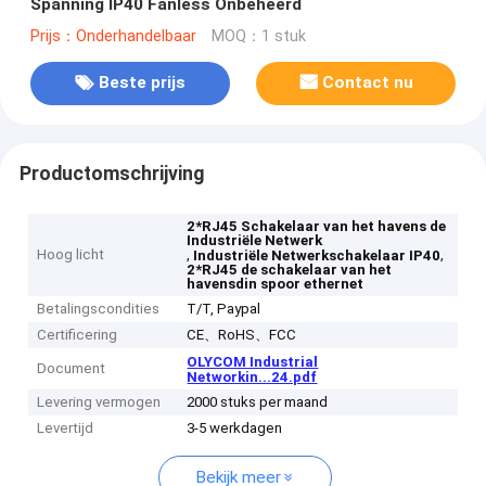
Spanning IP40 Fanless Onbeheerd
Prijs：Onderhandelbaar
MOQ：1 stuk
Beste prijs
Contact nu
Productomschrijving
2*RJ45 Schakelaar van het havens de
Industriële Netwerk
Hoog licht
,
,
Industriële Netwerkschakelaar IP40
2*RJ45 de schakelaar van het
havensdin spoor ethernet
Betalingscondities
T/T, Paypal
Certificering
CE、RoHS、FCC
OLYCOM Industrial
Document
Networkin...24.pdf
Levering vermogen
2000 stuks per maand
Levertijd
3-5 werkdagen
Bekijk meer