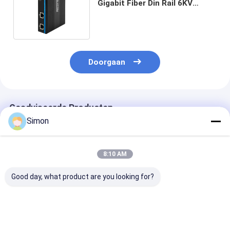
Gigabit Fiber Din Rail 6KV
Spanning IP40 Fanless
Onbeheerd
Doorgaan
Geadviseerde Producten
Simon
8:10 AM
Good day, what product are you looking for?
Mini 5-poort
Gigabit 8-poorts
5 poort RJ45 G
Industrial Ethernet
Ethernet Switch E-
Unmanaged
Switch met 6KV
Mark Industriële
Industrial Eth