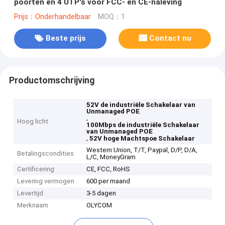
poorten en 4 UTP's voor FCC- en CE-naleving
Prijs：Onderhandelbaar
MOQ：1
Beste prijs
Contact nu
Productomschrijving
52V de industriële Schakelaar van
Unmanaged POE
,
Hoog licht
100Mbps de industriële Schakelaar
van Unmanaged POE
,
52V hoge Machtspoe Schakelaar
Western Union, T/T, Paypal, D/P, D/A,
Betalingscondities
L/C, MoneyGram
Certificering
CE, FCC, RoHS
Levering vermogen
600 per maand
Levertijd
3-5 dagen
Merknaam
OLYCOM