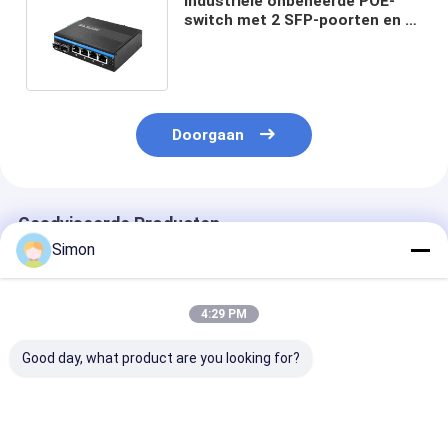
Industriële onbeheerde POE-
switch met 2 SFP-poorten en 4
UTP's voor FCC- en CE-naleving
Doorgaan
Geadviseerde Producten
Simon
4:29 PM
Good day, what product are you looking for?
6 poorten Gigabit
Industriële
Industriële
PoE-schakelaar
onbeheerde POE-
ongemanaged 