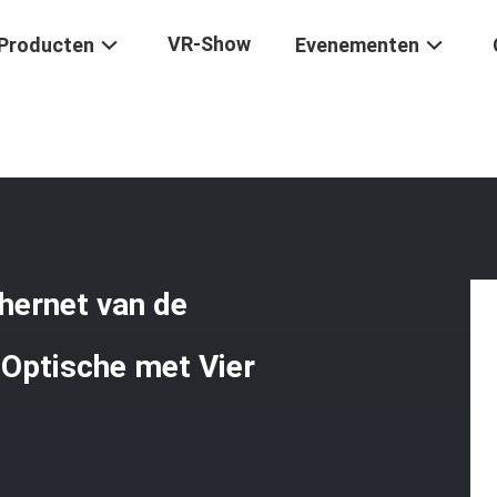
VR-Show
Producten
Evenementen
thernet
/
De Dubbele Schakelaar Van Ethernet Van De Vezel Multimo
hernet van de
Optische met Vier