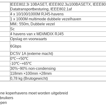
IEEE802.3i 10BASET, IEEE802.3u100BASETX, IEEE80
Datatransportbesturing, IEEE802.1af
4 x 10/100/1000M RJ45-havens
1 x 1000M multimode dubbele vezelhaven
MM.: 550m, Dubbele vezel
Sc
4 havens van x MDI/MDIX RJ45
Opslag en voorwaarts
6Gbps
DC5V 1A (externe macht)
0℃~+50℃
-10℃~+65℃
30%~90% non-condensing
118mm ×100mm ×28mm
0,78 kg (Brutogewicht)
ene koperhavens moet worden uitgebreid
bruikers
epen