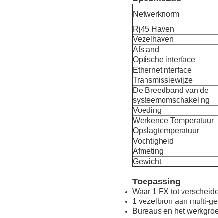
Netwerknorm
Rj45 Haven
Vezelhaven
Afstand
Optische interface
Ethernetinterface
Transmissiewijze
De Breedband van de
systeemomschakeling
Voeding
Werkende Temperatuur
Opslagtemperatuur
Vochtigheid
Afmeting
Gewicht
Toepassing
Waar 1 FX tot verscheid
1 vezelbron aan multi-ge
Bureaus en het werkgro