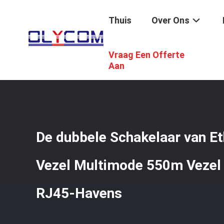
Thuis
Over Ons
Vraag Een Offerte
Thuis
/
Producten
/
Schakelaar Van Vezel De Optische E
Aan
De dubbele Schakelaar van Et
Vezel Multimode 550m Vezel 
RJ45-Havens