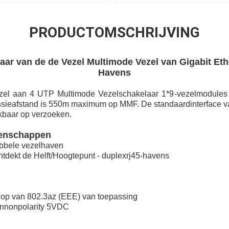
PRODUCTOMSCHRIJVING
ar van de de Vezel Multimode Vezel van Gigabit Eth
Havens
zel aan 4 UTP Multimode Vezelschakelaar 1*9-vezelmodules
issieafstand is 550m maximum op MMF. De standaardinterface va
kbaar op verzoeken.
genschappen
bbele vezelhaven
tdekt de Helft/Hoogtepunt - duplexrj45-havens
 op van 802.3az (EEE) van toepassing
unnonpolarity 5VDC