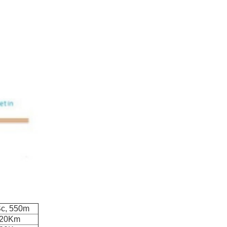
Sc, 550m
, 20Km