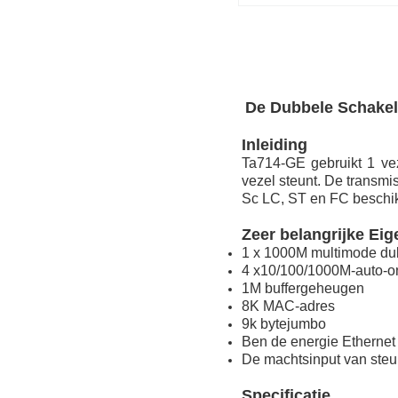
De Dubbele Schakela
Inleiding
Ta714-GE gebruikt 1 ve
vezel steunt. De transm
Sc LC, ST en FC beschi
Zeer belangrijke Ei
1 x 1000M multimode du
4 x10/100/1000M-auto-on
1M buffergeheugen
8K MAC-adres
9k bytejumbo
Ben de energie Ethernet
De machtsinput van ste
Specificatie