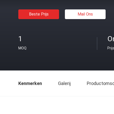
Beste Prijs
Mail Ons
1
O
MOQ
Prij
Kenmerken
Galerij
Productomsch