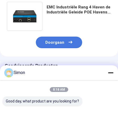
EMC Industriële Rang 4 Haven de
Industriële Geleide POE Havens
van Schakelaar2sfp Havens
2RJ45
Doorgaan
Geadviseerde Producten
Simon
8:18 AM
Good day, what product are you looking for?
90w Industrial Poe
OEM-fabriek Gigabit
10G Industriël