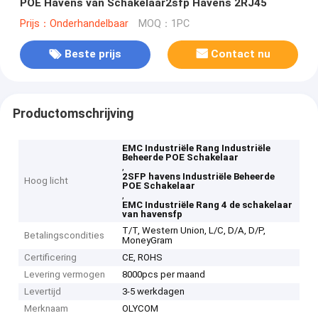
POE Havens van Schakelaar2sfp Havens 2RJ45
Prijs：Onderhandelbaar
MOQ：1PC
Beste prijs
Contact nu
Productomschrijving
EMC Industriële Rang Industriële
Beheerde POE Schakelaar
,
2SFP havens Industriële Beheerde
Hoog licht
POE Schakelaar
,
EMC Industriële Rang 4 de schakelaar
van havensfp
T/T, Western Union, L/C, D/A, D/P,
Betalingscondities
MoneyGram
Certificering
CE, ROHS
Levering vermogen
8000pcs per maand
Levertijd
3-5 werkdagen
Merknaam
OLYCOM