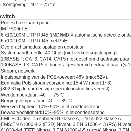
jfsomgeving: -40 ° ~ 75 ° c
Switch
Poe Schakelaar 6 poort
IM-PS066FE
6 x10/100M UTP RJ45 ((MDI/MDIX automatische detectie onde
6 x10/100M UTP RJ45 met PoE
Overdrachtsmodus: opslag en doorstuur
Systembandbreedte: 40 Gbps (niet-verkeersopstopping)
10BASE-T: CAT3, CAT4, CAT5 niet-geschermd gedraaid paar 
100BASE-TX: CAT5 of hoger afgeschermd gedraaid paar ((≤ 
Stroom, netwerk
Inputspanning van de POE-toevoer: 48V (max 52V),
Eenmalig PoE-stroomvoorziening: 15,4 W (poort 1~6)
(802.3 bij de normen zijn speciale instructies vereist)
Werktemperatuur: -40° ∼ 75°C
Bergingstemperatuur: -40° ∼ 85°C
Werkvochtigheid: 10%~90%, niet-condenserend
Bewaarvochtigheid:10%~95%, niet-condenserend
EMI: FCC deel 15 subdeel B klasse A, EN 55022 klasse A
EMS:EN 61000-4-2 (ESD) Niveau 3,EN 61000-4-3 (RS) Nivea
61000-4-4 (EFT) Niveau 3,EN 61000-4-5 (surge) Niveau 3,EN