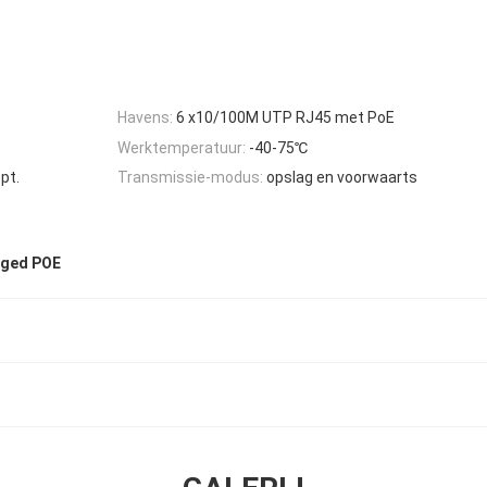
Havens:
6 x10/100M UTP RJ45 met PoE
Werktemperatuur:
-40-75℃
opt.
Transmissie-modus:
opslag en voorwaarts
aged POE