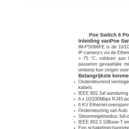
Poe Switch 6 Po
Inleiding van
Poe Sw
IM-PS066FE is de 10/10
IP-camera's via de Ether
+ 75 °C, voldoen aan IP
passeren gevaarlijke m
ontwerp kan zorgen voor
Belangrijkste kenme
Ondersteunend vermogen 
kabels.
IEEE 802.3af aansturing
6 x 10/100Mbps RJ45-poo
6 KV Ethernet-overspan
Ondersteuning van Auto
Stroomregelmodus: full-
IEEE 802.3 10Base-T en
Een schakelmechanisme 