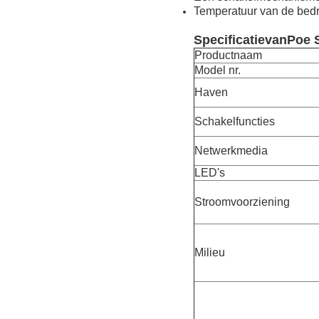
Temperatuur van de bedri
Specificatie
van
Poe 
Productnaam
Model nr.
Haven
Schakelfuncties
Netwerkmedia
LED's
Stroomvoorziening
Milieu