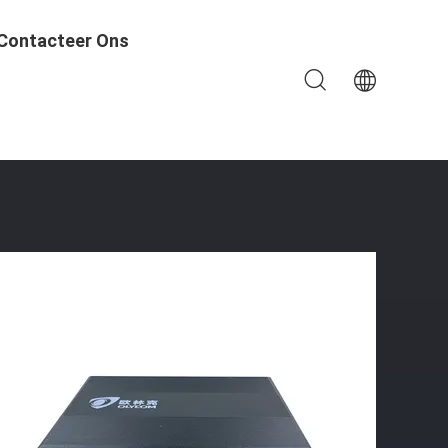
Contacteer Ons
poor Voldoet De Industriële Aan IEEE802.3Af/At