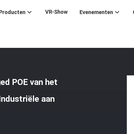
VR-Show
Producten
Evenementen
anaged POE
/
FCC Schakelaar Van Unmanaged POE Van Het Normendin S
ed POE van het
ndustriële aan