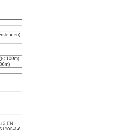
rsteunen)
((≤ 100m)
100m)
u 3,EN
 61000-4-6