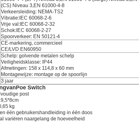
(CS) Niveau 3,EN 61000-4-8
Verkeersleiding: NEMA-TS2
Vibratie:IEC 60068-2-6
Vrije val:IEC 60068-2-32
Schok:IEC 60068-2-27
Spoorverkeer: EN 50121-4
CE-markering, commercieel
CE/LVD EN60950
Schelp: golvende metalen schelp
Veiligheidsklasse: IP44
Afmetingen: 158 x 114,8 x 60 mm
Montagewijze: montage op de spoorlijn
3 jaar
ing
van
Poe Switch
voudige post
19,5*8cm
0,65 kg
 en één gebruikershandleiding in één doos
zal variëren naargelang de hoeveelheid