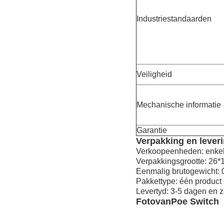
Industriestandaarden
Veiligheid
Mechanische informatie
Garantie
Verpakking en lever
Verkoopeenheden: enkel
Verpakkingsgrootte: 26*
Eenmalig brutogewicht: 
Pakkettype: één product
Levertyd: 3-5 dagen en 
Foto
van
Poe Switch