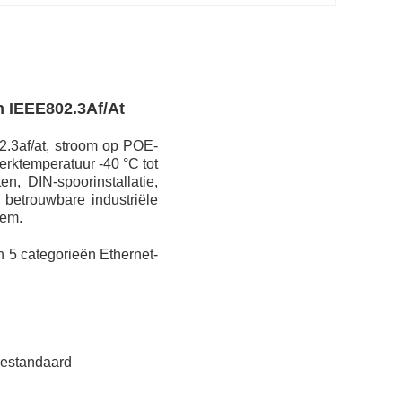
n IEEE802.3Af/At
.3af/at, stroom op POE-
erktemperatuur -40 °C tot
n, DIN-spoorinstallatie,
betrouwbare industriële
eem.
 5 categorieën Ethernet-
restandaard