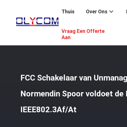
Thuis
Over Ons
Vraag Een Offerte
Thuis
/
Producten
/
De Industriële Schakelaar Van Unm
Aan
FCC Schakelaar van Unmanag
Normendin Spoor voldoet de I
IEEE802.3Af/At