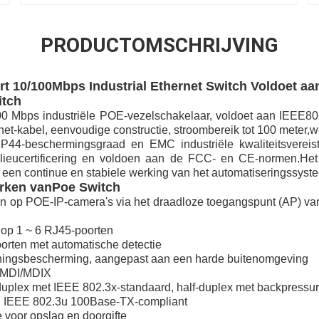
PRODUCTOMSCHRIJVING
rt 10/100Mbps Industrial Ethernet Switch Voldoet aa
itch
0 Mbps industriële POE-vezelschakelaar, voldoet aan IEEE802
net-kabel, eenvoudige constructie, stroombereik tot 100 meter,w
44-beschermingsgraad en EMC industriële kwaliteitsvereiste
ilieucertificering en voldoen aan de FCC- en CE-normen.Het 
 een continue en stabiele werking van het automatiseringssyst
rken van
Poe Switch
op POE-IP-camera's via het draadloze toegangspunt (AP) van
 op 1 ~ 6 RJ45-poorten
rten met automatische detectie
ningsbescherming, aangepast aan een harde buitenomgeving
 MDI/MDIX
duplex met IEEE 802.3x-standaard, half-duplex met backpressu
 IEEE 802.3u 100Base-TX-compliant
voor opslag en doorgifte