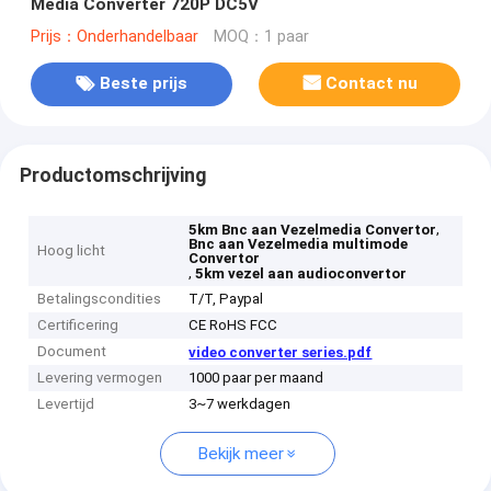
Media Converter 720P DC5V
Prijs：Onderhandelbaar
MOQ：1 paar
Beste prijs
Contact nu
Productomschrijving
,
5km Bnc aan Vezelmedia Convertor
Bnc aan Vezelmedia multimode
Hoog licht
Convertor
,
5km vezel aan audioconvertor
Betalingscondities
T/T, Paypal
Certificering
CE RoHS FCC
Document
video converter series.pdf
Levering vermogen
1000 paar per maand
Levertijd
3~7 werkdagen
Bekijk meer