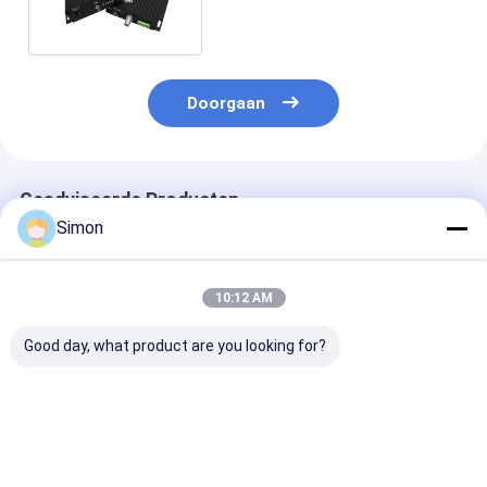
Doorgaan
Geadviseerde Producten
Simon
10:12 AM
Good day, what product are you looking for?
8ch-poort 1080p HD
8ch-poort 1080p
Optische
Video Digitale
AHD CVI TVI
videozender en
Optische Converter
Glasvezel HD Video
ontvanger BNC
met 20 km
Converter met 20km
omzetter WDM
Transmissie voor
Transmission BNC
analoge 16ch 
Beste prijs
Beste prijs
Beste pri